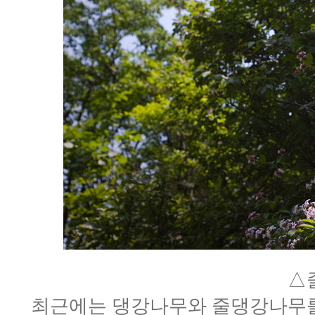
△
최근에는 댕강나무와 줄댕강나무를