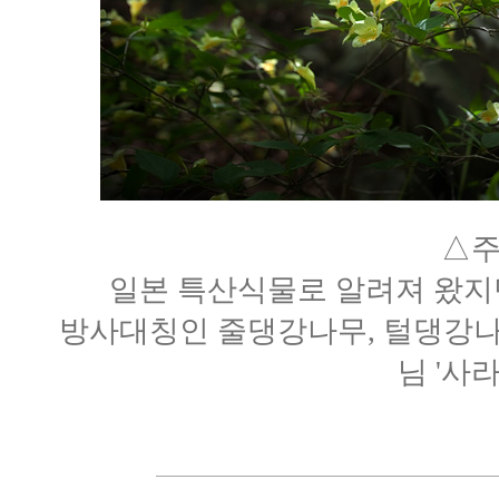
△
일본 특산식물로 알려져 왔지
방사대칭인 줄댕강나무, 털댕강나
님 '사