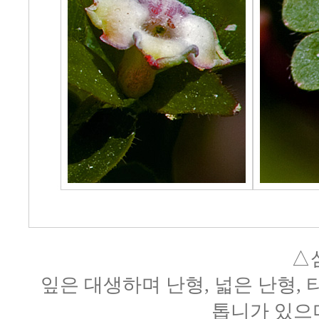
△
잎은 대생하며 난형, 넓은 난형,
톱니가 있으며