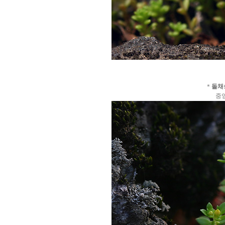
＊
돌채
중