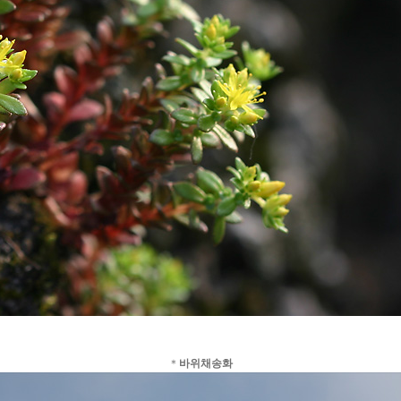
＊
바위채송화