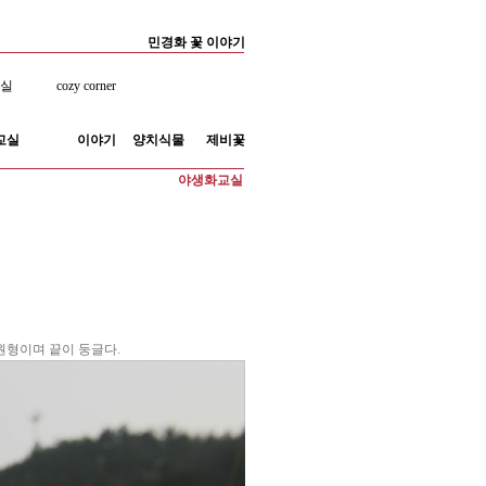
민경화 꽃 이야기
료실
cozy corner
교실
이야기
양치식물
제비꽃
야생화교실
 타원형이며 끝이 둥글다.