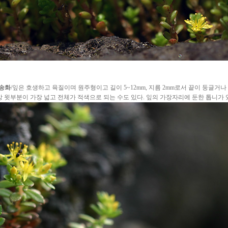
송화
/잎은 호생하고 육질이며 원주형이고 길이 5~12mm, 지름 2mm로서 끝이 둥글거나
앙 윗부분이 가장 넓고 전체가 적색으로 되는 수도 있다. 잎의 가장자리에 둔한 톱니가 