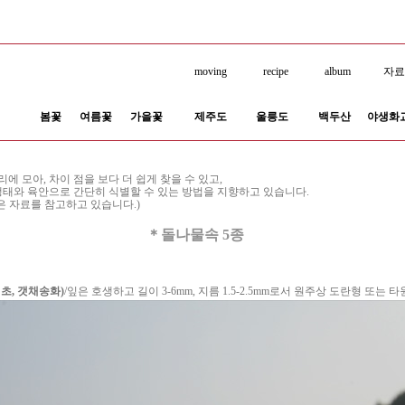
moving
recipe
album
자
봄꽃
여름꽃
가을꽃
제주도
울릉도
백두산
야생화
 모아, 차이 점을 보다 더 쉽게 찾을 수 있고,
생태와 육안으로 간단히 식별할 수 있는 방법을 지향하고 있습니다.
은 자료를 참고하고 있습니다.)
＊돌나물속 5종
초, 갯채송화)
/잎은 호생하고 길이 3-6mm, 지름 1.5-2.5mm로서 원주상 도란형 또는