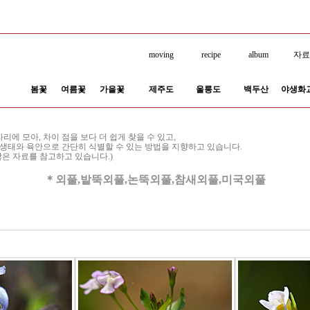
moving
recipe
album
자
봄꽃
여름꽃
가을꽃
제주도
울릉도
백두산
야생화
에 모아, 차이 점을 보다 더 쉽게 찾을 수 있고,
 생태와 육안으로 간단히 식별할 수 있는 방법을 지향하고 있습니다.
많은 자료를 참고하고 있습니다.)
＊외풀,밭뚝외풀,논뚝외풀,참새외풀,미국외풀