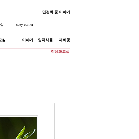
민경화 꽃 이야기
료실
cozy corner
교실
이야기
양치식물
제비꽃
야생화교실