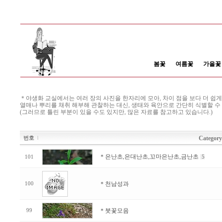
봄꽃
여름꽃
가을꽃
＊야생화 교실에서는 여러 장의 사진을 한자리에 모아, 차이 점을 보다 더 쉽게 
열매나 뿌리를 채취 해부해 관찰하는 대신, 생태와 육안으로 간단히 식별할 수
(그러므로 틀린 부분이 있을 수도 있지만, 많은 자료를 참고하고 있습니다.)
Category
번호
＊은난초,은대난초,꼬마은난초,금난초
101
5
＊천남성과
100
＊붓꽃모음
99