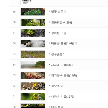
＊별꽃 모음
89
4
＊인동덩굴속 모음
88
＊괭이눈 모음
87
＊바람꽃 모음[12종]
86
2
＊큰구슬붕이...
85
＊지치과 모음(5종)
84
＊양지꽃속 모음(12종)
83
＊복수초
82
2
＊대극속 식물(12종)
81
＊대극 모음
80