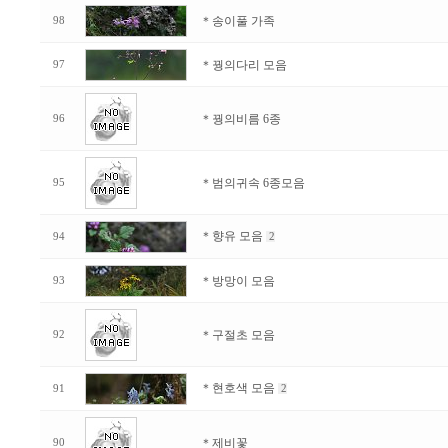
＊송이풀 가족
98
＊꿩의다리 모음
97
＊꿩의비름 6종
96
＊범의귀속 6종모음
95
＊향유 모음
94
2
＊방망이 모음
93
＊구절초 모음
92
＊현호색 모음
91
2
＊제비꽃
90