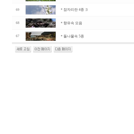
＊잠자리란 4종
69
3
＊향유속 모음
68
＊돌나물속 5종
67