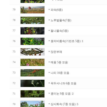
＊파속(6종)
79
＊노루발풀속(7종)
78
＊돌나물속(5종)
77
＊꿩의비름속(기린초 5종)
76
1
＊앉은부채
75
＊메꽃 5종 모음
74
＊나리 16종 모음
73
＊꼭두서니과 6종 모음
72
＊괭이눈 9종 모음
71
2
＊상사화속 (7종 모음)
70
5