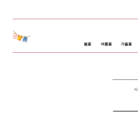
봄꽃
여름꽃
가을꽃
사