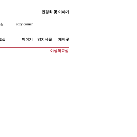
민경화 꽃 이야기
료실
cozy corner
교실
이야기
양치식물
제비꽃
야생화교실