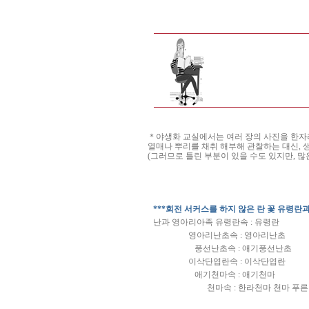
＊야생화 교실에서는 여러 장의 사진을 한자리에
열매나 뿌리를 채취 해부해 관찰하는 대신, 
(그러므로 틀린 부분이 있을 수도 있지만, 많
***회전 서커스를 하지 않은 란 꽃 유령란과
난과 영아리아족 유령란속 : 유령란
영아리난초속 : 영아리난초
풍선난초속 : 애기풍선난초
이삭단엽란속 : 이삭단엽란
애기천마속 : 애기천마
천마속 : 한라천마 천마 푸른