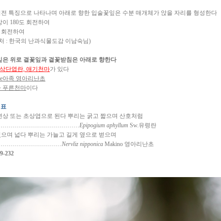
전 특징으로 나타나며 아래로 향한 입술꽃잎은 수분 매개체가 앉을 자리를 형성한다
이 180도 회전하여
도 회전하여
처 : 한국의 난과식물도감 이남숙님)
잎은 위로 곁꽃잎과 곁꽃받침은 아래로 향한다
이삭단엽란, 애기천마
가 있다
lieae아족 영아리난초
마 푸른천마
이다
색표
인편상 또는 초상엽으로 된다 뿌리는 굵고 짧으며 산호처럼
……………………………………
Epipogium aphyllum
Sw.유령란
 있으며 넓다 뿌리는 가늘고 길게 옆으로 벋으며
……………………………
Nervliz nipponica
Makino 영아리난초
29-232