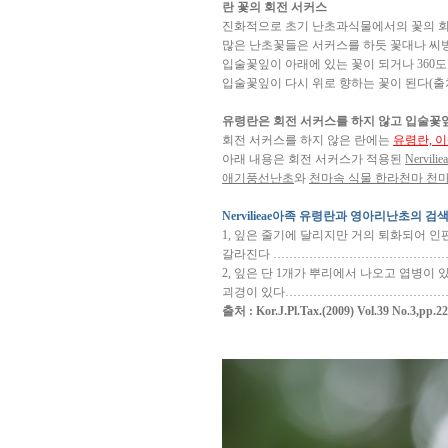
란 꽃의 회전 서커스
진화적으로 초기 난초과식물에서의 꽃의 회
많은 난초꽃들은 서커스를 하듯 꽃대나 씨방
입술꽃잎이 아래에 있는 꽃이 되거나 360
입술꽃잎이 다시 위로 향하는 꽃이 된다(출
유령란은 회전 서커스를 하지 않고 입술꽃
회전 서커스를 하지 않은 란에는
유령란, 
아래 내용은 회전 서커스가 적용된
Nervi
애기풍선난초
와
천마속 식물 한라천마 천
Nervilieae아족 유령란과 영아리난초의 검
1, 잎은 줄기에 달리지만 거의 퇴화되어 
갈라진다 ……………………………………
2, 잎은 단 1개가 뿌리에서 나오고 엽병이
괴경이 있다…………………………………
출처 : Kor.J.Pl.Tax.(2009) Vol.39 No.3,pp.2