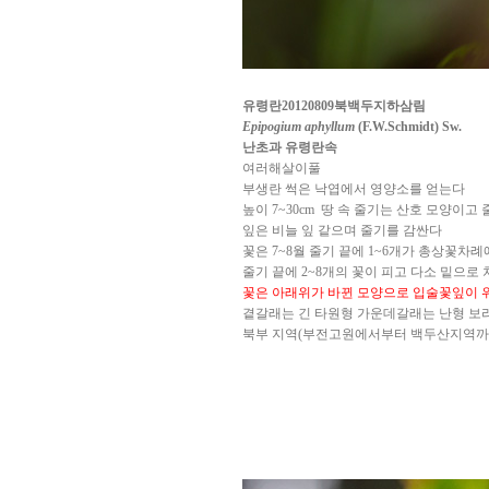
유령란20120809북백두지하삼림
Epipogium aphyllum
(F.W.Schmidt) Sw.
난초과 유령란속
여러해살이풀
부생란 썩은 낙엽에서 영양소를 얻는다
높이 7~30cm 땅 속 줄기는 산호 모양이
잎은 비늘 잎 같으며 줄기를 감싼다
꽃은 7~8월 줄기 끝에 1~6개가 총상꽃차례
줄기 끝에 2~8개의 꽃이 피고 다소 밑으로
꽃은 아래위가 바뀐 모양으로 입술꽃잎이 
곁갈래는 긴 타원형 가운데갈래는 난형 보라
북부 지역(부전고원에서부터 백두산지역까