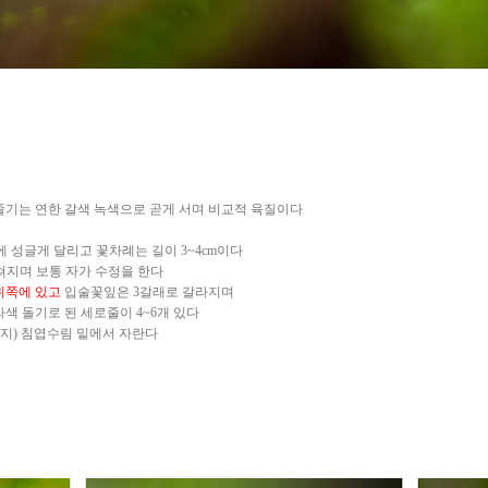
고 줄기는 연한 갈색 녹색으로 곧게 서며 비교적 육질이다
에 성글게 달리고 꽃차례는 길이 3~4cm이다
 쳐지며 보통 자가 수정을 한다
위쪽에 있고
입술꽃잎은 3갈래로 갈라지며
색 돌기로 된 세로줄이 4~6개 있다
지) 침엽수림 밑에서 자란다