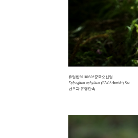
유령란20180806중국오십령
Epipogium aphyllum
(F.W.Schmidt) Sw.
난초과 유령란속