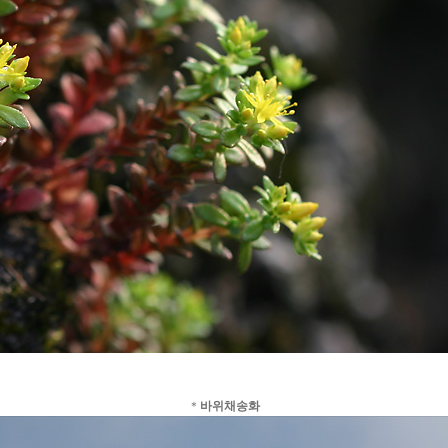
＊
바위채송화