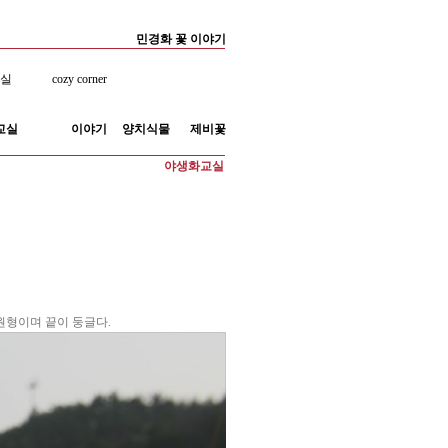
민경화 꽃 이야기
료실
cozy corner
교실
이야기
양치식물
제비꽃
야생화교실
 타원형이며 끝이 둥글다.