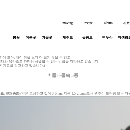
moving
recipe
album
자
봄꽃
여름꽃
가을꽃
제주도
울릉도
백두산
야생화
 모아, 차이 점을 보다 더 쉽게 찾을 수 있고,
생태와 육안으로 간단히 식별할 수 있는 방법을 지향하고 있습니다.
은 자료를 참고하고 있습니다.)
＊돌나물속 5종
초, 갯채송화)
/잎은 호생하고 길이 3-6mm, 지름 1.5-2.5mm로서 원주상 도란형 또는