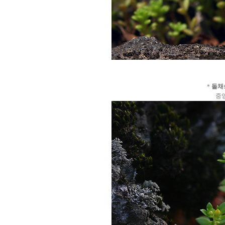
＊
돌채
중